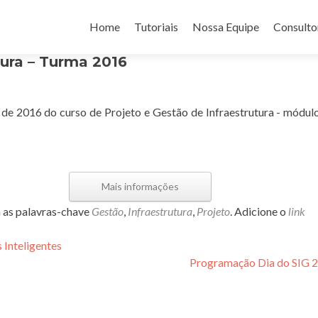
Pular
para
Home
Tutoriais
Nossa Equipe
Consulto
o
conteúdo
tura – Turma 2016
de 2016 do curso de Projeto e Gestão de Infraestrutura - módulo
Mais informações
as palavras-chave
Gestão
,
Infraestrutura
,
Projeto
. Adicione o
link
Inteligentes
Programação Dia do SIG 